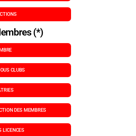
ACTIONS
Membres (*)
EMBRE
TOUS CLUBS
ATRIES
ECTION DES MEMBRES
S LICENCES