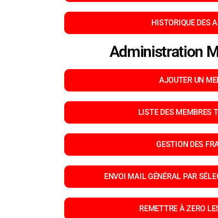
HISTORIQUE DES 
Administration 
AJOUTER UN M
LISTE DES MEMBRES 
GESTION DES FR
ENVOI MAIL GÉNÉRAL PAR SÉL
REMETTRE À ZERO LE