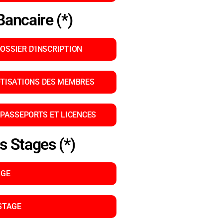
ancaire (*)
OSSIER D'INSCRIPTION
TISATIONS DES MEMBRES
PASSEPORTS ET LICENCES
s Stages (*)
AGE
STAGE