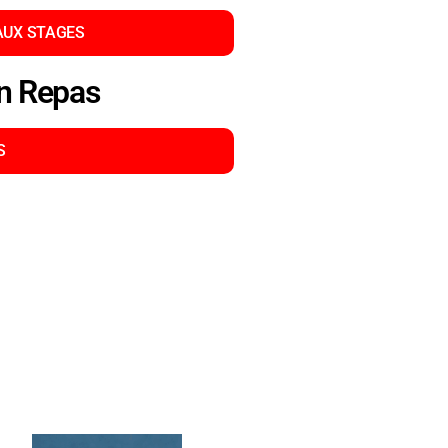
 AUX STAGES
on Repas
S