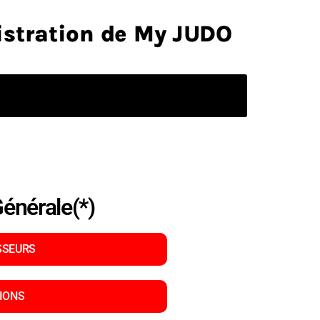
istration de My JUDO
énérale(*)
SSEURS
TIONS